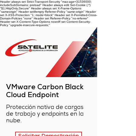
Header always set Strict-Transport-Security "max-age=31536000;
includeSubDomains; preload" Header always edit Set-Cookie (.*)
"$1;HttpOnly;Secure" Header always set X-Frame-Options
"sameorigin" Header setifempty Referrer-Policy "same-origin" Header
set X-XSS-Protection "1; mode=block" Header set X-Permitted-Cross-
Domain-Policies "none" Header set Referrer-Policy "no-referrer"
Header set X-Content-Type-Options nosniff
set Content-Security-
Policy "upgrade-insecure-requests;"
VMware Carbon Black
Cloud Endpoint
Protección nativa de cargas
de trabajo y endpoints en la
nube.