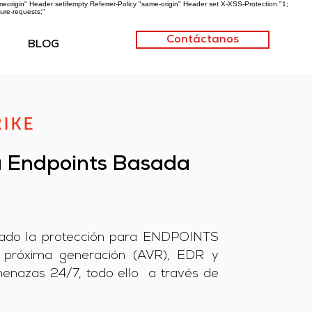
origin" Header setifempty Referrer-Policy "same-origin" Header set X-XSS-Protection "1;
ure-requests;"
Contáctanos
BLOG
a Endpoints Basada
onado la protección para ENDPOINTS
de próxima generación (AVR), EDR y
enazas 24/7, todo ello a través de