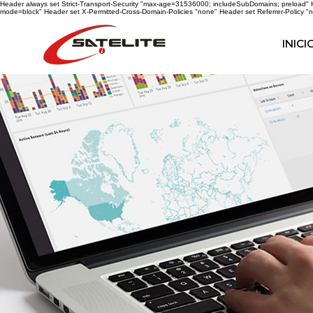
Header always set Strict-Transport-Security "max-age=31536000; includeSubDomains; preload" He
mode=block" Header set X-Permitted-Cross-Domain-Policies "none" Header set Referrer-Policy "n
INICI