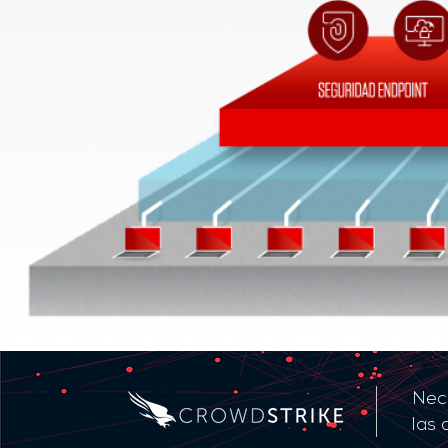
Nece
las 