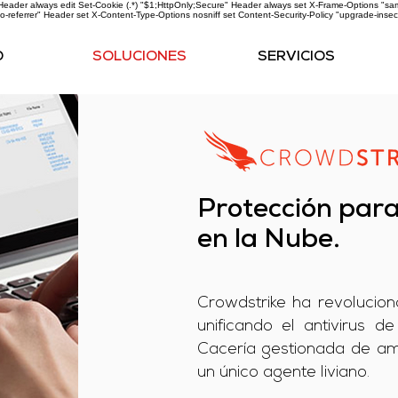
ader always edit Set-Cookie (.*) "$1;HttpOnly;Secure" Header always set X-Frame-Options "same
o-referrer" Header set X-Content-Type-Options nosniff
set Content-Security-Policy "upgrade-insec
O
SOLUCIONES
SERVICIOS
Protección par
en la Nube.
Crowdstrike ha revoluci
unificando el antivirus 
Cacería gestionada de am
un único agente liviano.